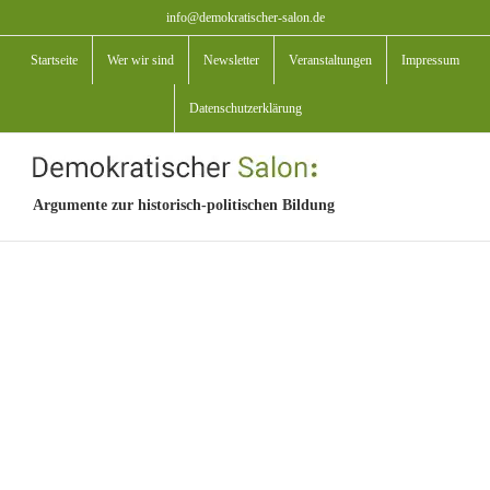
Zum
info@demokratischer-salon.de
Inhalt
Startseite
Wer wir sind
Newsletter
Veranstaltungen
Impressum
springen
Datenschutzerklärung
Argumente zur historisch-politischen Bildung
View
Larger
Image