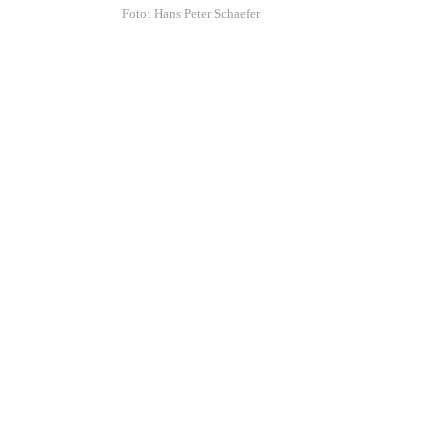
Foto: Hans Peter Schaefer
 in
Über den Schleier sprechen
sen
Geschlechterrollen in