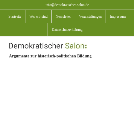
Zum
info@demokratischer-salon.de
Inhalt
Startseite
Wer wir sind
Newsletter
Veranstaltungen
Impressum
springen
Datenschutzerklärung
Argumente zur historisch-politischen Bildung